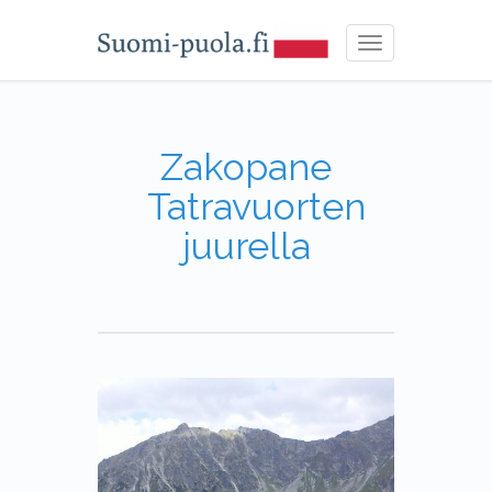
Toggle
navigation
Zakopane
Tatravuorten
juurella