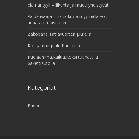
elämäntyyli – liikunta ja muoti yhdistyvät
Valokuvaaja – näitä kuvia myymällä voit
tienata omaisuuden
Zakopane Tatravuorten juurella
Koe ja näe joulu Puolassa
Puolaan matkailuautoksi tuunatulla
pakettiautolla
Kategoriat
Puola