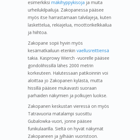
esimerkiksi
mäkihyppykisoja
ja muita
urheilukilpailuja. Zakopanessa pääsee
myös itse harrastamaan talvilajeja, kuten
laskettelua, rekiajelua, moottorikelkkailua
ja hiihtoa.
Zakopane sopii hyvin myös
kesämatkailuun etenkin
vaellusreittiensä
takia. Kasprowy Wierch -vuorelle pääsee
gondolihissillä lähes 2000 metrin
korkeuteen. Halutessaan patikoinnin voi
aloittaa jo Zakopanen kylästä, mutta
hissillä pääsee mukavasti suoraan
parhaiden näkymien ja polkujen luokse.
Zakopanen keskustan vieressä on myös
Tatravuoria matalampi suosittu
Gubalowka-vuori, jonne pääsee
funikulaarilla. Sieltä on hyvät näkymät
Zakopaneen ja jylhään vuoristoon.