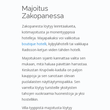
Majoitus
Zakopanessa
Zakopanesta löytyy leirintäalueita,
kotimajoitusta ja monentyyppisiä
hotelleja. Majapaikaksi voi valikoitua
boutique hotelli
, kylpylähotelli tai vaikkapa
Radisson-ketjun viiden tähden hotelli.
Majoituksen sijainti kannattaa valita sen
mukaan, mitä haluaa päivittäin harrastaa.
Keskustan Krupówki-kadulla on paljon
kauppoja ja sen sanotaan olevan
puolalaisten näyttäytymispaikka. Sen
varrelta löytyy turisteille yksityisten
tahojen vuokraamia huoneistoja ja yksi
hostellikin.
Villa-tyyppistä majoitusta löytyy