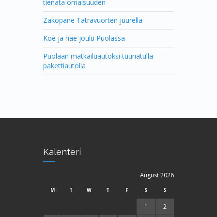
tienata omaisuuden
Zakopane Tatravuorten juurella
Koe ja näe joulu Puolassa
Puolaan matkailuautoksi tuunatulla
pakettiautolla
Kalenteri
August 2026
M
T
W
T
F
S
S
1
2