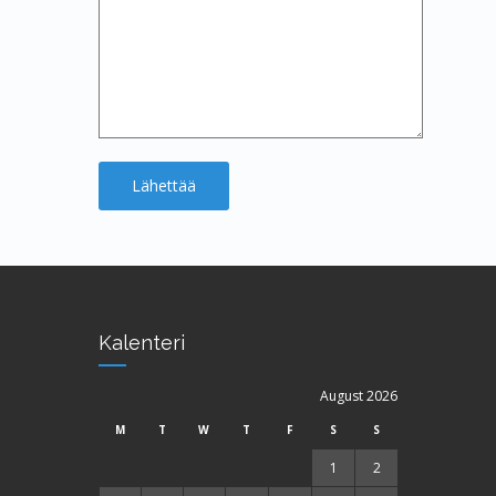
Kalenteri
August 2026
M
T
W
T
F
S
S
1
2