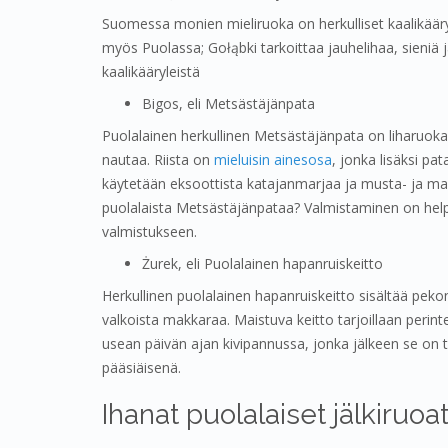
Suomessa monien mieliruoka on herkulliset kaalikääry
myös Puolassa; Gołąbki tarkoittaa jauhelihaa, sieniä j
kaalikääryleistä
Bigos, eli Metsästäjänpata
Puolalainen herkullinen Metsästäjänpata on liharuoka,
nautaa. Riista on
mieluisin ainesosa
, jonka lisäksi pa
käytetään eksoottista katajanmarjaa ja musta- ja maus
puolalaista Metsästäjänpataa? Valmistaminen on helpp
valmistukseen.
Żurek, eli Puolalainen hapanruiskeitto
Herkullinen puolalainen hapanruiskeitto sisältää peko
valkoista makkaraa. Maistuva keitto tarjoillaan perinte
usean päivän ajan kivipannussa, jonka jälkeen se on ta
pääsiäisenä.
Ihanat puolalaiset jälkiruoa