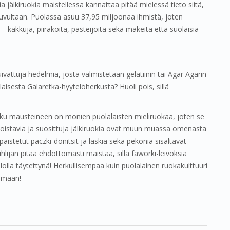
ia jälkiruokia maistellessa kannattaa pitää mielessä tieto siitä,
luvultaan. Puolassa asuu 37,95 miljoonaa ihmistä, joten
 kakkuja, piirakoita, pasteijoita sekä makeita että suolaisia
ivattuja hedelmiä, josta valmistetaan gelatiinin tai Agar Agarin
aisesta Galaretka-hyytelöherkusta? Huoli pois, sillä
rkku mausteineen on monien puolalaisten mieliruokaa, joten se
loistavia ja suosittuja jälkiruokia ovat muun muassa omenasta
istetut paczki-donitsit ja läskiä sekä pekonia sisältävät
lijan pitää ehdottomasti maistaa, sillä faworki-leivoksia
lolla täytettynä! Herkullisempaa kuin puolalainen ruokakulttuuri
tumaan!