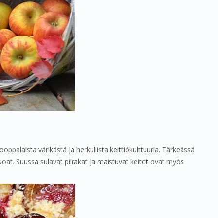
ooppalaista värikästä ja herkullista keittiökulttuuria. Tärkeässä
uoat. Suussa sulavat piirakat ja maistuvat keitot ovat myös