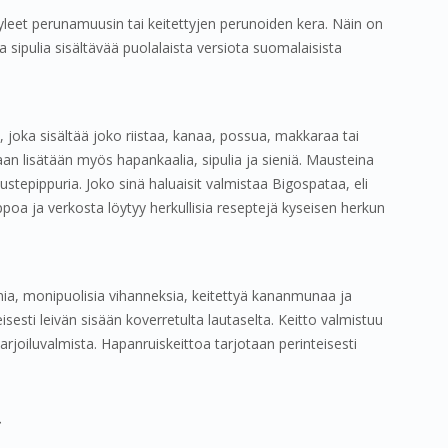
leet perunamuusin tai keitettyjen perunoiden kera. Näin on
a sipulia sisältävää puolalaista versiota suomalaisista
 joka sisältää joko riistaa, kanaa, possua, makkaraa tai
taan lisätään myös hapankaalia, sipulia ja sieniä. Mausteina
tepippuria. Joko sinä haluaisit valmistaa Bigospataa, eli
oa ja verkosta löytyy herkullisia reseptejä kyseisen herkun
nia, monipuolisia vihanneksia, keitettyä kananmunaa ja
isesti leivän sisään koverretulta lautaselta. Keitto valmistuu
rjoiluvalmista. Hapanruiskeittoa tarjotaan perinteisesti
t