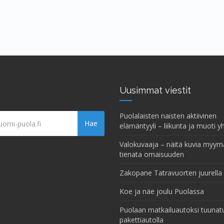
Uusimmat viestit
Puolalaisten naisten aktiivinen
Hae
elämäntyyli – liikunta ja muoti y
Valokuvaaja – näitä kuvia myymä
tienata omaisuuden
Zakopane Tatravuorten juurella
Koe ja näe joulu Puolassa
Puolaan matkailuautoksi tuunatu
pakettiautolla