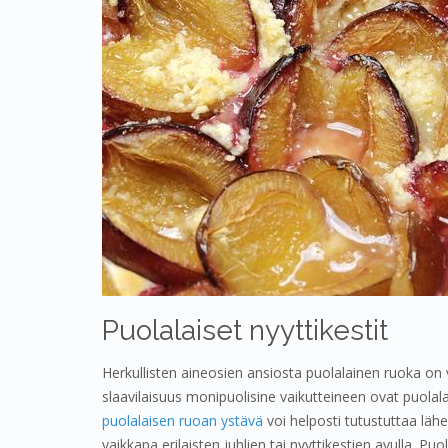
Puolalaiset nyyttikestit
Herkullisten aineosien ansiosta puolalainen ruoka on
slaavilaisuus monipuolisine vaikutteineen ovat puolal
puolalaisen ruoan ystävä
voi helposti tutustuttaa läh
vaikkapa erilaisten juhlien tai nyyttikestien avulla. Puo