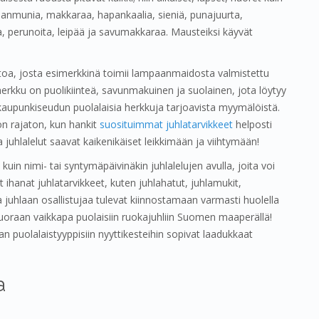
 kananmunia, makkaraa, hapankaalia, sieniä, punajuurta,
a, perunoita, leipää ja savumakkaraa. Mausteiksi käyvät
stoa, josta esimerkkinä toimii lampaanmaidosta valmistettu
rkku on puolikiinteä, savunmakuinen ja suolainen, jota löytyy
aupunkiseudun puolalaisia herkkuja tarjoavista myymälöistä.
on rajaton, kun hankit
suosituimmat juhlatarvikkeet
helposti
 juhlalelut saavat kaikenikäiset leikkimään ja viihtymään!
uin nimi- tai syntymäpäivinäkin juhlalelujen avulla, joita voi
 ihanat juhlatarvikkeet, kuten juhlahatut, juhlamukit,
sta juhlaan osallistujaa tulevat kiinnostamaan varmasti huolella
a suoraan vaikkapa puolaisiin ruokajuhliin Suomen maaperällä!
 puolalaistyyppisiin nyyttikesteihin sopivat laadukkaat
a