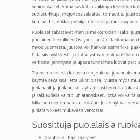
seniori-ikäiset. Varaa siis kotiin vaikkapa keitettyjä
suolakurkkuja, majoneesisalaattia, tomaattia, juusto
kumina, tilli, etikka, persilja, meirami ja mustapippuri.
Puolaiset rakastavat lihan ja makkaroiden lisäksi juu
puolainen herkullinen Oscypek-juusto. Rahkamainen he
myös Suomesta. Juustoa voi hankkia esimerkiksi pääk
Pidä siis nyyttikestit ja kutsu ystävät mukaan! Riemu 
verkosta. Jännitystä ja upeaa tunnelmaa luovat pelit ja
Tunnelma voi olla katossa niin jouluna, juhannuksena k
käyttää sekä sisä- että ulkotiloissa. Muista myös muut
juhlanapit ja juhlapussit täyttämilläsi herkuilla. Jokai
ja rakkaudella valitut juhlatarvikkeet, jotka voi valit
Mikä sen hienompaa – ei mikään! Joten nyt valitsemaan
juhlatarvikkeet mukavasti verkosta!
Suosittuja puolalaisia ruoki
Gołąbki, eli Kaalikääryleet