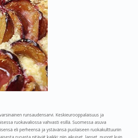
 varsinainen runsaudensarvi. Keskieurooppalaisuus ja
aisessa ruokavaliossa vahvasti esillä. Suomessa asuva
eisensä eli perheensä ja ystävänsä puolaiseen ruokakulttuuriin
laisesta ruoasta pitävät kaikki; niin aikuiset, lapset, nuoret kuin