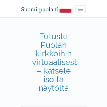
Toggle
navigation
Tutustu
Puolan
kirkkoihin
virtuaalisesti
– katsele
isolta
näytöltä