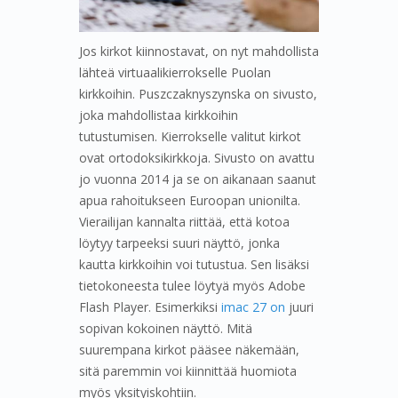
Jos kirkot kiinnostavat, on nyt mahdollista
lähteä virtuaalikierrokselle Puolan
kirkkoihin. Puszczaknyszynska on sivusto,
joka mahdollistaa kirkkoihin
tutustumisen. Kierrokselle valitut kirkot
ovat ortodoksikirkkoja. Sivusto on avattu
jo vuonna 2014 ja se on aikanaan saanut
apua rahoitukseen Euroopan unionilta.
Vierailijan kannalta riittää, että kotoa
löytyy tarpeeksi suuri näyttö, jonka
kautta kirkkoihin voi tutustua. Sen lisäksi
tietokoneesta tulee löytyä myös Adobe
Flash Player. Esimerkiksi
imac 27 on
juuri
sopivan kokoinen näyttö. Mitä
suurempana kirkot pääsee näkemään,
sitä paremmin voi kiinnittää huomiota
myös yksityiskohtiin.