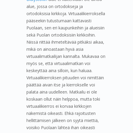
alue, jossa on ortodokseja ja
ortodoksisia kirkkoja. Virtuaalikierroksella
pääseekin tutustumaan kattavasti
Puolaan, sen eri kaupunkeihin ja alueisiin
sekä Puolan ortodoksisiin kirkkoihin.
Niissä riittää ihmeteltävää pitkäksi aikaa,
mikä on ainoastaan hyvä asia
virtuaalimatkailijan kannalta. Mukavaa on
myös se, että virtuaalimatkan voi
keskeyttää aina silloin, kun haluaa.
Virtuaalikierroksen pituuden voi nimittäin
päättää aivan itse ja kierrokselle voi
palata aina uudelleen. Matkailu ei ole
koskaan ollut näin helppoa, mutta toki
virtuaalikierros ei korvaa kirkkojen
näkemistä oikeasti. Ehkä rajoitusten
hellittämisen jälkeen on syytä miettiä,
voisiko Puolaan lähteä ihan oikeasti