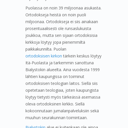
Puolassa on noin 39 miljoonaa asukasta.
Ortodokseja heistä on noin puoli
miljoonaa. Ortodokseja ei siis ainakaan
prosentuaalisesti ole runsaslukuista
joukkoa, mutta sen sijaan ortodoksisia
kirkkoja löytyy jopa pienemmiltä
paikkakunnilta. Puolan
ortodoksisen kirkon
tärkein keskus löytyy
Itä-Puolasta ja tarkemmin sanottuna
Bialystokin alueelta. Aina vuodesta 1999
lähtien kaupungissa on toiminut
ortodoksisen teologian laitos. Siellä siis
opetetaan teologiaa, joten kaupungista
löytyy tietysti myös tärkeässä asemassa
oleva ortodoksinen kirkko. Siellä
kokoonnutaan jumalanpalveluksiin sekä
muuhun seurakunnan toimintaan.
Bialystokin
alue ei kuitenkaan ole ainoa