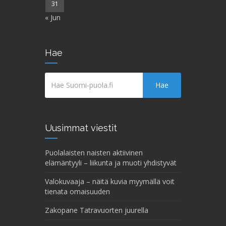
31
« Jun
Hae
Hae
Uusimmat viestit
Puolalaisten naisten aktiivinen
elämäntyyli – liikunta ja muoti yhdistyvät
Valokuvaaja – näitä kuvia myymällä voit
tienata omaisuuden
Zakopane Tatravuorten juurella