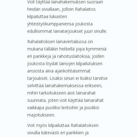
Voit täyttää lainahakemuksen suoraan
heidän sivuillaan, jolloin Rahalaitos
kilpailuttaa lukuisten
yhteistyökumppaniensa joukosta
edullisimmat lainatarjoukset juuri sinulle.
Rahalaitoksen lainavertailussa on
mukana tälläkin hetkellä jopa kymmeniä
eri pankkeja ja rahoituslaitoksia, joiden
joukosta löydät lainojen kilpailutuksen
ansiosta aina ajankohtaisimmat
tarjoukset. Lisäksi sinun ei lisäksi tarvitse
selvittää lainahakemuksessa erikseen,
mihin tarkoitukseen aiot lainarahat
suunnata, joten voit käyttää lainarahat
vaikkapa puoliksi lentoihin ja puoliksi
majoitukseen.
Voit myös kilpailuttaa Rahalaitoksen
sivuilla kätevästi eri pankkien ja