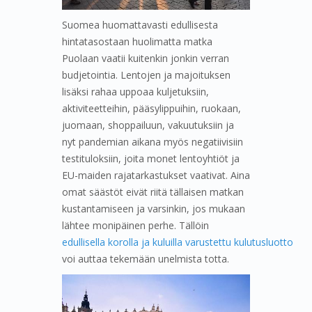
Suomea huomattavasti edullisesta
hintatasostaan huolimatta matka
Puolaan vaatii kuitenkin jonkin verran
budjetointia. Lentojen ja majoituksen
lisäksi rahaa uppoaa kuljetuksiin,
aktiviteetteihin, pääsylippuihin, ruokaan,
juomaan, shoppailuun, vakuutuksiin ja
nyt pandemian aikana myös negatiivisiin
testituloksiin, joita monet lentoyhtiöt ja
EU-maiden rajatarkastukset vaativat. Aina
omat säästöt eivät riitä tällaisen matkan
kustantamiseen ja varsinkin, jos mukaan
lähtee monipäinen perhe. Tällöin
edullisella korolla ja kuluilla varustettu kulutusluotto
voi auttaa tekemään unelmista totta.