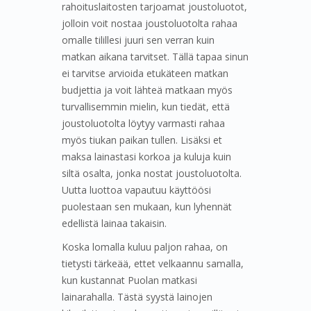
rahoituslaitosten tarjoamat joustoluotot,
jolloin voit nostaa joustoluotolta rahaa
omalle tilillesi juuri sen verran kuin
matkan aikana tarvitset. Tällä tapaa sinun
ei tarvitse arvioida etukäteen matkan
budjettia ja voit lähteä matkaan myös
turvallisemmin mielin, kun tiedät, että
joustoluotolta löytyy varmasti rahaa
myös tiukan paikan tullen. Lisäksi et
maksa lainastasi korkoa ja kuluja kuin
siltä osalta, jonka nostat joustoluotolta.
Uutta luottoa vapautuu käyttöösi
puolestaan sen mukaan, kun lyhennät
edellistä lainaa takaisin.
Koska lomalla kuluu paljon rahaa, on
tietysti tärkeää, ettet velkaannu samalla,
kun kustannat Puolan matkasi
lainarahalla. Tästä syystä lainojen